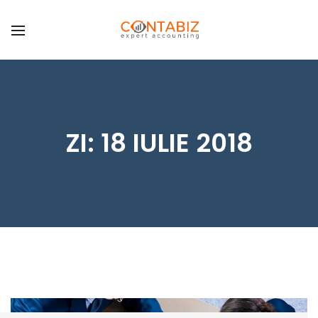
BACK
SERVICII
CONTABILITATE
CONSULTANȚĂ
ÎNFIINȚĂRI SOCIETĂȚI
ZI:
18 IULIE 2018
MODIFICĂRI SOCIETĂȚI
REPREZENTANT FISCAL