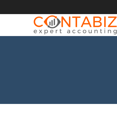
BACK
SERVICII
CONTABILITATE
CONSULTANȚĂ
ÎNFIINȚĂRI SOCIETĂȚI
MODIFICĂRI SOCIETĂȚI
REPREZENTANT FISCAL